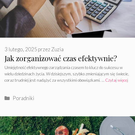
3 lutego, 2025
przez
Zuzia
Jak zorganizować czas efektywnie?
Umiejętność efektywnego zarządzania czasem to klucz do sukcesu w
wielu dziedzinach życia. W dzisiejszym, szybko zmieniającym się świecie,
coraz trudniej jest nadążyć za wszystkimi obowiązkami. …
Czytaj więcej
Kategorie
Poradniki