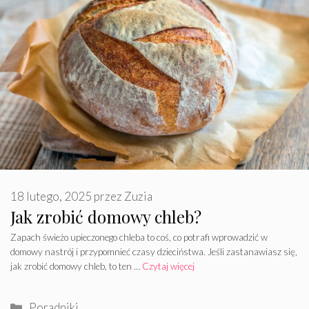
18 lutego, 2025
przez
Zuzia
Jak zrobić domowy chleb?
Zapach świeżo upieczonego chleba to coś, co potrafi wprowadzić w
domowy nastrój i przypomnieć czasy dzieciństwa. Jeśli zastanawiasz się,
jak zrobić domowy chleb, to ten …
Czytaj więcej
Kategorie
Poradniki