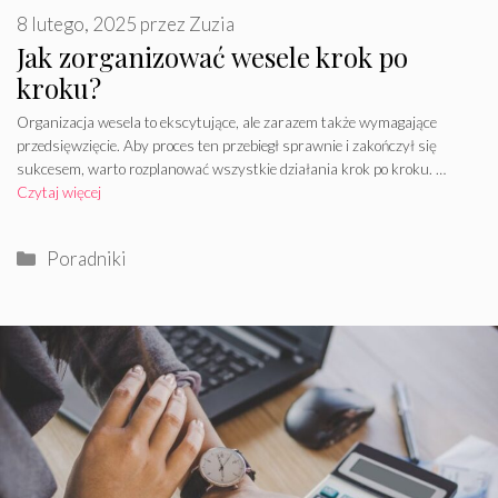
8 lutego, 2025
przez
Zuzia
Jak zorganizować wesele krok po
kroku?
Organizacja wesela to ekscytujące, ale zarazem także wymagające
przedsięwzięcie. Aby proces ten przebiegł sprawnie i zakończył się
sukcesem, warto rozplanować wszystkie działania krok po kroku. …
Czytaj więcej
Kategorie
Poradniki