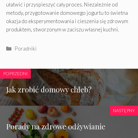
ułatwić i przyspieszyć cały proces. Niezależnie od
metody, przygotowanie domowego jogurtu to świetna
okazja do eksperymentowania i cieszenia się zdrowym
produktem, stworzonym w zaciszu własnej kuchni.
Kategorie
Poradniki
POPRZEDNI
Jak zrobić domowy chleb?
NASTĘPNY
Porady na zdrowe odżywianie