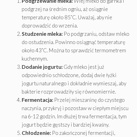
Podgrzewanie mleka:
Wlej mleko do garnka i
podgrzej na średnim ogniu, aż osiągnie
temperaturę około 85˚C. Uważaj, aby nie
doprowadzić do wrzenia.
Studzenie mleka:
Po podgrzaniu, odstaw mleko
do ostudzenia. Powinno osiągnąć temperaturę
około 43˚C. Można to sprawdzić termometrem
kuchennym.
Dodanie jogurtu:
Gdy mleko jest już
odpowiednio schłodzone, dodaj dwie łyżki
jogurtu naturalnego i dokładnie wymieszaj, aby
bakterie rozprowadziły się równomiernie.
Fermentacja:
Przelej mieszaninę do czystego
naczynia, przykryj i pozostaw w ciepłym miejscu
na 6-12 godzin. Im dłużej trwa fermentacja, tym
jogurt będzie gęstszy i bardziej kwaśny.
Chłodzenie:
Po zakończonej fermentacji,