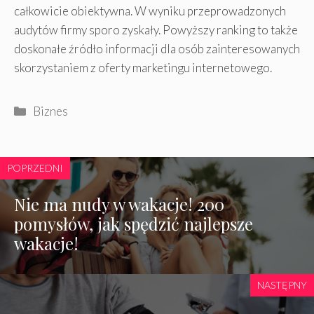
całkowicie obiektywna. W wyniku przeprowadzonych
audytów firmy sporo zyskały. Powyższy ranking to także
doskonałe źródło informacji dla osób zainteresowanych
skorzystaniem z oferty marketingu internetowego.
Kategorie
Biznes
POPRZEDNI
Nie ma nudy w wakacje! 200
pomysłów, jak spędzić najlepsze
wakacje!
NASTĘPNY